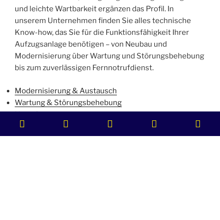
und leichte Wartbarkeit ergänzen das Profil. In
unserem Unternehmen finden Sie alles technische
Know-how, das Sie für die Funktionsfähigkeit Ihrer
Aufzugsanlage benötigen – von Neubau und
Modernisierung über Wartung und Störungsbehebung
bis zum zuverlässigen Fernnotrufdienst.
Modernisierung & Austausch
Wartung & Störungsbehebung
Notrufsystem
Phonenumber
Phonenumber
Email
Facebook
Ins
Neubau
for
for
Address
emergency
calling