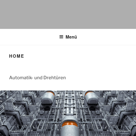
AUFZUGTECHNIK •
ELEKTROTECHNIK
Menü
NIEKRAWIETZ
HOME
Automatik- und Drehtüren